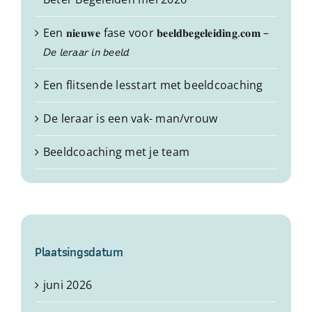
Een 𝐧𝐢𝐞𝐮𝐰𝐞 fase voor 𝐛𝐞𝐞𝐥𝐝𝐛𝐞𝐠𝐞𝐥𝐞𝐢𝐝𝐢𝐧𝐠.𝐜𝐨𝐦 –
𝘋𝘦 𝘭𝘦𝘳𝘢𝘢𝘳 𝘪𝘯 𝘣𝘦𝘦𝘭𝘥
Een flitsende lesstart met beeldcoaching
De leraar is een vak- man/vrouw
Beeldcoaching met je team
Plaatsingsdatum
juni 2026