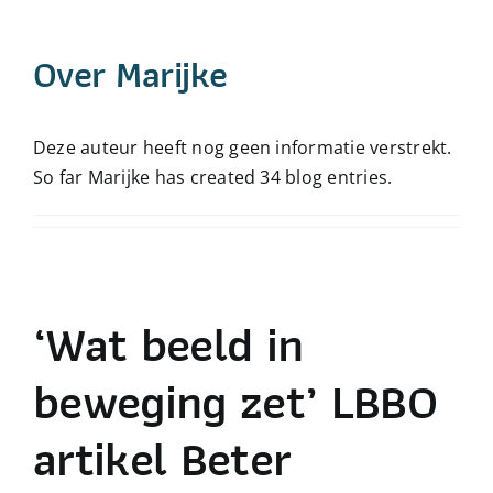
Over beeldcoaching
Over
Marijke
Publicaties beeldcoaching
Deze auteur heeft nog geen informatie verstrekt.
So far Marijke has created 34 blog entries.
Boek Beeldcoaching
‘Wat beeld in
beweging zet’ LBBO
artikel Beter