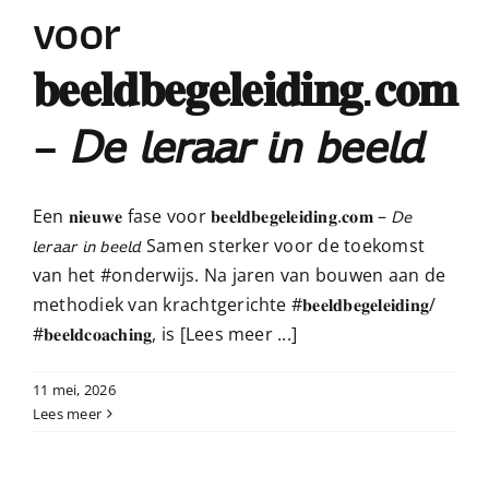
voor
𝐛𝐞𝐞𝐥𝐝𝐛𝐞𝐠𝐞𝐥𝐞𝐢𝐝𝐢𝐧𝐠.𝐜𝐨𝐦
– 𝘋𝘦 𝘭𝘦𝘳𝘢𝘢𝘳 𝘪𝘯 𝘣𝘦𝘦𝘭𝘥
Een 𝐧𝐢𝐞𝐮𝐰𝐞 fase voor 𝐛𝐞𝐞𝐥𝐝𝐛𝐞𝐠𝐞𝐥𝐞𝐢𝐝𝐢𝐧𝐠.𝐜𝐨𝐦 – 𝘋𝘦
𝘭𝘦𝘳𝘢𝘢𝘳 𝘪𝘯 𝘣𝘦𝘦𝘭𝘥 Samen sterker voor de toekomst
van het #onderwijs. Na jaren van bouwen aan de
methodiek van krachtgerichte #𝐛𝐞𝐞𝐥𝐝𝐛𝐞𝐠𝐞𝐥𝐞𝐢𝐝𝐢𝐧𝐠/
#𝐛𝐞𝐞𝐥𝐝𝐜𝐨𝐚𝐜𝐡𝐢𝐧𝐠, is
[Lees meer ...]
11 mei, 2026
Lees meer