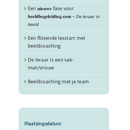
Een 𝐧𝐢𝐞𝐮𝐰𝐞 fase voor
𝐛𝐞𝐞𝐥𝐝𝐛𝐞𝐠𝐞𝐥𝐞𝐢𝐝𝐢𝐧𝐠.𝐜𝐨𝐦 – 𝘋𝘦 𝘭𝘦𝘳𝘢𝘢𝘳 𝘪𝘯
𝘣𝘦𝘦𝘭𝘥
Een flitsende lesstart met
beeldcoaching
De leraar is een vak-
man/vrouw
Beeldcoaching met je team
Plaatsingsdatum