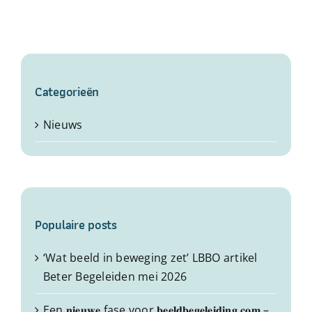
Categorieën
Nieuws
Populaire posts
‘Wat beeld in beweging zet’ LBBO artikel
Beter Begeleiden mei 2026
Een 𝐧𝐢𝐞𝐮𝐰𝐞 fase voor 𝐛𝐞𝐞𝐥𝐝𝐛𝐞𝐠𝐞𝐥𝐞𝐢𝐝𝐢𝐧𝐠.𝐜𝐨𝐦 –