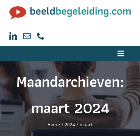
Ga
naar
inhoud
Toggle
Naviga
Maandarchieven:
Home
Trainingen beeldcoaching
maart 2024
Begeleiding Beeldcoaching
Home
2024
maart