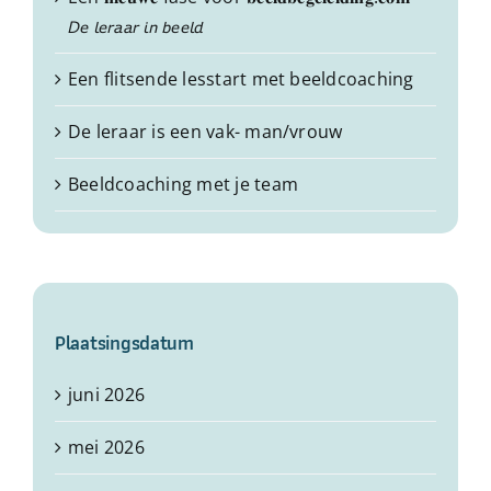
𝘋𝘦 𝘭𝘦𝘳𝘢𝘢𝘳 𝘪𝘯 𝘣𝘦𝘦𝘭𝘥
Een flitsende lesstart met beeldcoaching
De leraar is een vak- man/vrouw
Beeldcoaching met je team
Plaatsingsdatum
juni 2026
mei 2026