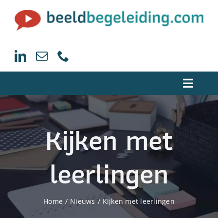
Ga
naar
inhoud
Toggle
Naviga
Home
Kijken met
Trainingen beeldcoaching
leerlingen
Begeleiding Beeldcoaching
Home
Nieuws
Kijken met leerlingen