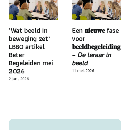
‘Wat beeld in
Een 𝐧𝐢𝐞𝐮𝐰𝐞 fase
beweging zet’
voor
LBBO artikel
𝐛𝐞𝐞𝐥𝐝𝐛𝐞𝐠𝐞𝐥𝐞𝐢𝐝𝐢𝐧𝐠.𝐜
Beter
– 𝘋𝘦 𝘭𝘦𝘳𝘢𝘢𝘳 𝘪𝘯
Begeleiden mei
𝘣𝘦𝘦𝘭𝘥
2026
11 mei, 2026
2 juni, 2026