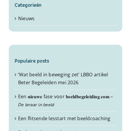
Categorieën
Nieuws
Populaire posts
‘Wat beeld in beweging zet’ LBBO artikel
Beter Begeleiden mei 2026
Een 𝐧𝐢𝐞𝐮𝐰𝐞 fase voor 𝐛𝐞𝐞𝐥𝐝𝐛𝐞𝐠𝐞𝐥𝐞𝐢𝐝𝐢𝐧𝐠.𝐜𝐨𝐦 –
𝘋𝘦 𝘭𝘦𝘳𝘢𝘢𝘳 𝘪𝘯 𝘣𝘦𝘦𝘭𝘥
Een flitsende lesstart met beeldcoaching