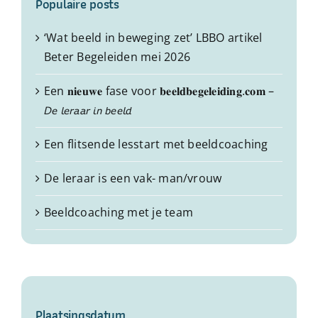
Populaire posts
‘Wat beeld in beweging zet’ LBBO artikel
Beter Begeleiden mei 2026
Een 𝐧𝐢𝐞𝐮𝐰𝐞 fase voor 𝐛𝐞𝐞𝐥𝐝𝐛𝐞𝐠𝐞𝐥𝐞𝐢𝐝𝐢𝐧𝐠.𝐜𝐨𝐦 –
𝘋𝘦 𝘭𝘦𝘳𝘢𝘢𝘳 𝘪𝘯 𝘣𝘦𝘦𝘭𝘥
Een flitsende lesstart met beeldcoaching
De leraar is een vak- man/vrouw
Beeldcoaching met je team
Plaatsingsdatum