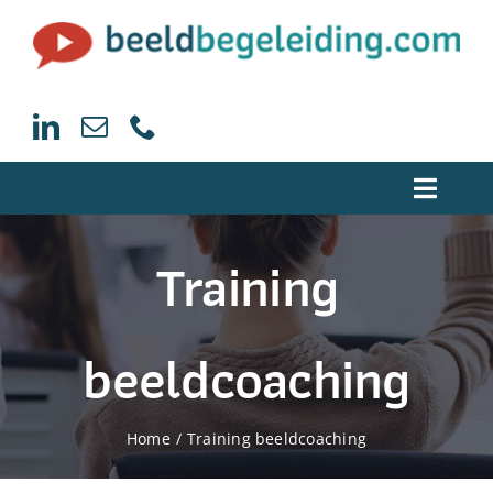
Ga
naar
inhoud
Toggle
Naviga
Training
Home
Trainingen beeldcoaching
beeldcoaching
Begeleiding Beeldcoaching
Home
Training beeldcoaching