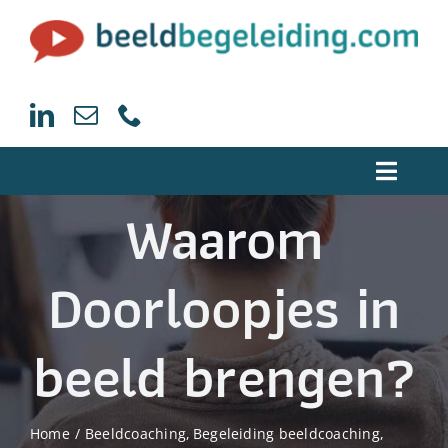
Ga
naar
inhoud
Toggle
Waarom
Naviga
Home
Doorloopjes in
Trainingen beeldcoaching
beeld brengen?
Begeleiding Beeldcoaching
Home
Beeldcoaching
Begeleiding beeldcoaching