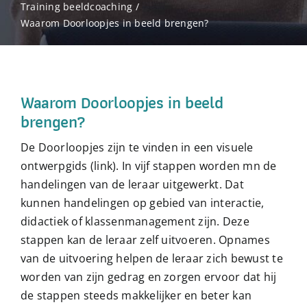
Training beeldcoaching
Over beeldcoaching
Waarom Doorloopjes in beeld brengen?
Publicaties beeldcoaching
Waarom Doorloopjes in beeld
Boek Beeldcoaching
brengen?
De Doorloopjes zijn te vinden in een visuele
ontwerpgids (link). In vijf stappen worden mn de
handelingen van de leraar uitgewerkt. Dat
kunnen handelingen op gebied van interactie,
didactiek of klassenmanagement zijn. Deze
stappen kan de leraar zelf uitvoeren. Opnames
van de uitvoering helpen de leraar zich bewust te
worden van zijn gedrag en zorgen ervoor dat hij
de stappen steeds makkelijker en beter kan