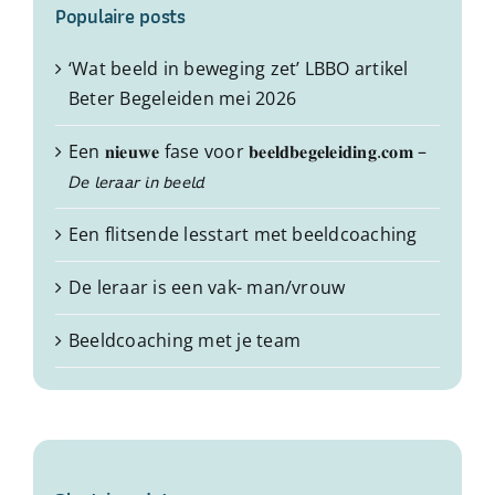
Populaire posts
‘Wat beeld in beweging zet’ LBBO artikel
Beter Begeleiden mei 2026
Een 𝐧𝐢𝐞𝐮𝐰𝐞 fase voor 𝐛𝐞𝐞𝐥𝐝𝐛𝐞𝐠𝐞𝐥𝐞𝐢𝐝𝐢𝐧𝐠.𝐜𝐨𝐦 –
𝘋𝘦 𝘭𝘦𝘳𝘢𝘢𝘳 𝘪𝘯 𝘣𝘦𝘦𝘭𝘥
Een flitsende lesstart met beeldcoaching
De leraar is een vak- man/vrouw
Beeldcoaching met je team