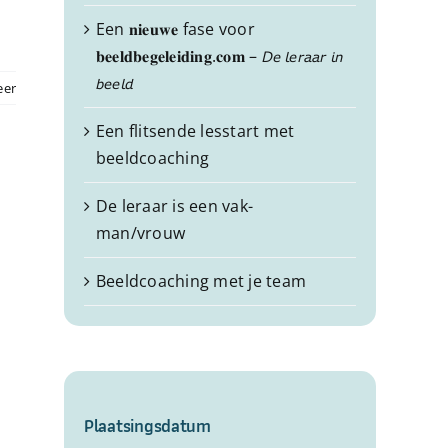
Een 𝐧𝐢𝐞𝐮𝐰𝐞 fase voor
𝐛𝐞𝐞𝐥𝐝𝐛𝐞𝐠𝐞𝐥𝐞𝐢𝐝𝐢𝐧𝐠.𝐜𝐨𝐦 – 𝘋𝘦 𝘭𝘦𝘳𝘢𝘢𝘳 𝘪𝘯
𝘣𝘦𝘦𝘭𝘥
eer
Een flitsende lesstart met
beeldcoaching
De leraar is een vak-
man/vrouw
Beeldcoaching met je team
Plaatsingsdatum